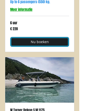
Up to 6 passengers (550) kg.
Meer informatie
6 uur
220
€ 220
euro
Nu boeken
W.Turner Deluxe S.M.1175