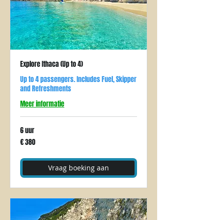
Explore Ithaca (Up to 4)
Up to 4 passengers. Includes Fuel, Skipper
and Refreshments
Meer informatie
6 uur
380
€ 380
euro
Vraag boeking aan