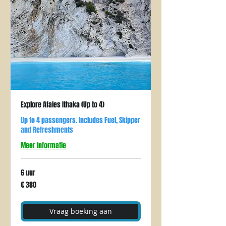
Explore Afales Ithaka (Up to 4)
Up to 4 passengers. Includes Fuel, Skipper
and Refreshments
Meer informatie
6 uur
380
€ 380
euro
Vraag boeking aan