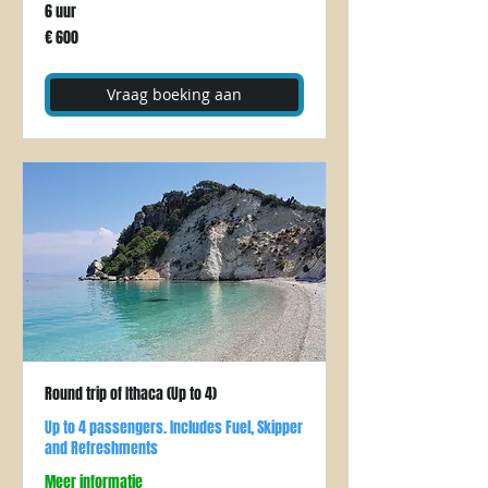
6 uur
600
€ 600
euro
Vraag boeking aan
Round trip of Ithaca (Up to 4)
Up to 4 passengers. Includes Fuel, Skipper
and Refreshments
Meer informatie