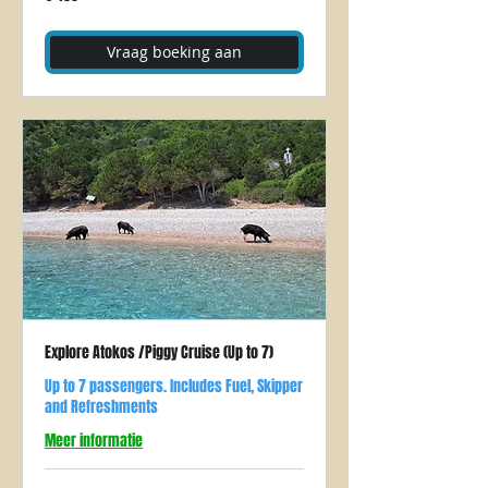
euro
Vraag boeking aan
Explore Atokos /Piggy Cruise (Up to 7)
Up to 7 passengers. Includes Fuel, Skipper
and Refreshments
Meer informatie