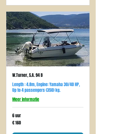
W.Turner, S.A. 94 B
Length : 4.8m, Engine: Yamaha 30/40 HP,
Up to 4 passengers (350) kg.
Meer informatie
6 uur
160
€ 160
euro