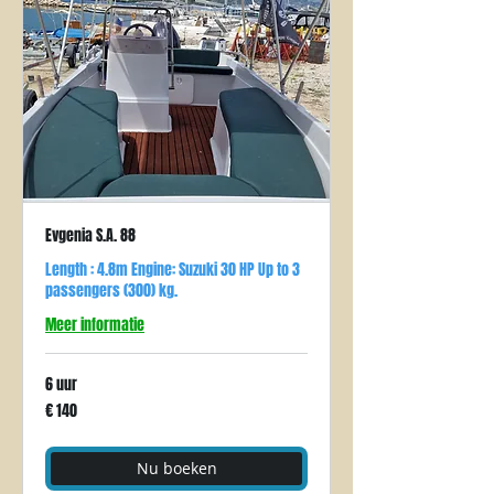
Evgenia S.A. 88
Length : 4.8m Engine: Suzuki 30 HP Up to 3
passengers (300) kg.
Meer informatie
6 uur
140
€ 140
euro
Nu boeken