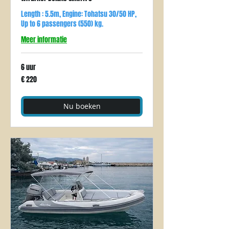
Length : 5.5m, Engine: Tohatsu 30/50 HP,
Up to 6 passengers (550) kg.
Meer informatie
6 uur
220
€ 220
euro
Nu boeken