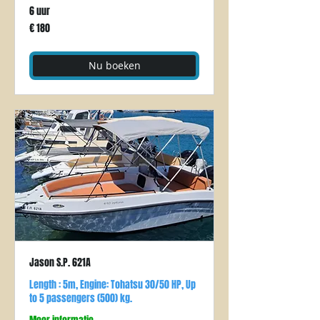
6 uur
180
€ 180
euro
Nu boeken
Jason S.P. 621A
Length : 5m, Engine: Tohatsu 30/50 HP, Up
to 5 passengers (500) kg.