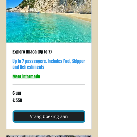
Explore Ithaca (Up to 7)
Up to 7 passengers. Includes Fuel, Skipper
and Refreshments
Meer informatie
6 uur
550
€ 550
euro
Vraag boeking aan