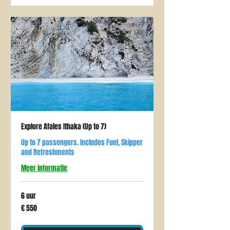
Explore Afales Ithaka (Up to 7)
Up to 7 passengers. Includes Fuel, Skipper
and Refreshments
Meer informatie
6 uur
550
€ 550
euro