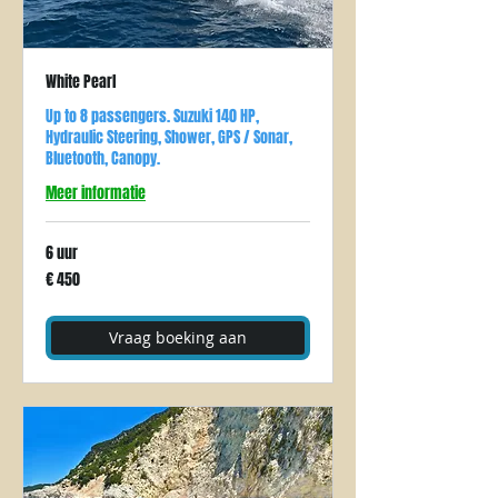
White Pearl
Up to 8 passengers. Suzuki 140 HP,
Hydraulic Steering, Shower, GPS / Sonar,
Bluetooth, Canopy.
Meer informatie
6 uur
450
€ 450
euro
Vraag boeking aan