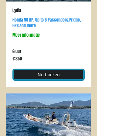
Lydia
Honda 90 HP, Up to 5 Passengers,Fridge,
GPS and more...
Meer informatie
6 uur
350
€ 350
euro
Nu boeken