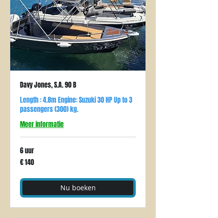
Davy Jones, S.A. 90 B
Length : 4.8m Engine: Suzuki 30 HP Up to 3
passengers (300) kg.
Meer informatie
6 uur
140
€ 140
euro
Nu boeken