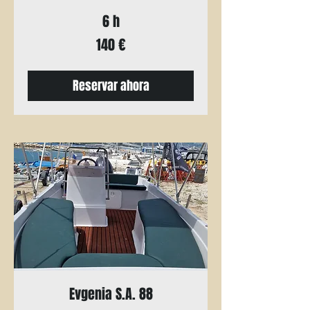
6 h
140
140 €
euros
Reservar ahora
Evgenia S.A. 88