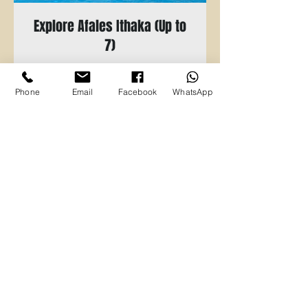
Explore Afales Ithaka (Up to
7)
Up to 7 passengers. Includes Fuel,
Skipper and Refreshments
Phone
Email
Facebook
WhatsApp
Leer más
6 h
550
550 €
euros
Solicitud de reserva