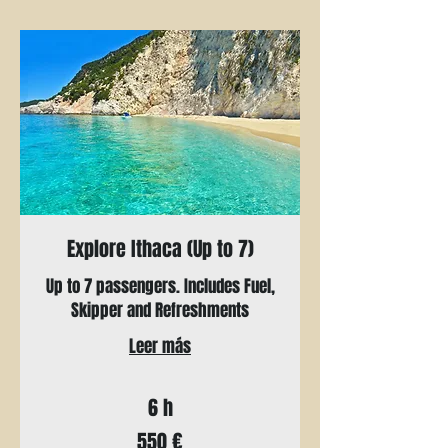
Explore Ithaca (Up to 7)
Up to 7 passengers. Includes Fuel,
Skipper and Refreshments
Leer más
6 h
550
550 €
euros