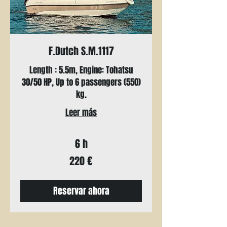
F.Dutch S.M.1117
Length : 5.5m, Engine: Tohatsu
30/50 HP, Up to 6 passengers (550)
kg.
Leer más
6 h
220
220 €
euros
Reservar ahora