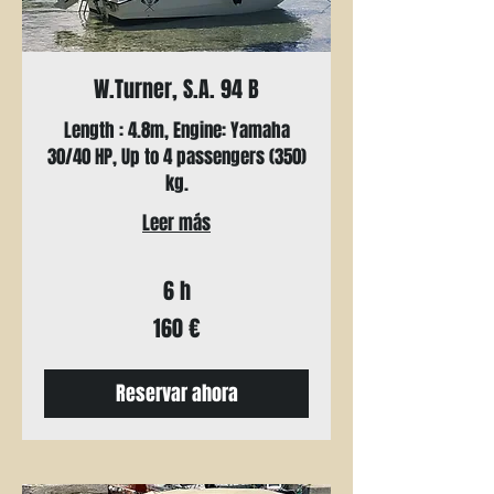
W.Turner, S.A. 94 B
Length : 4.8m, Engine: Yamaha
30/40 HP, Up to 4 passengers (350)
kg.
Leer más
6 h
160
160 €
euros
Reservar ahora