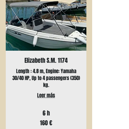
Elizabeth S.M. 1174
Length : 4.8 m, Engine: Yamaha
30/40 HP, Up to 4 passengers (350)
kg.
Leer más
6 h
160
160 €
euros