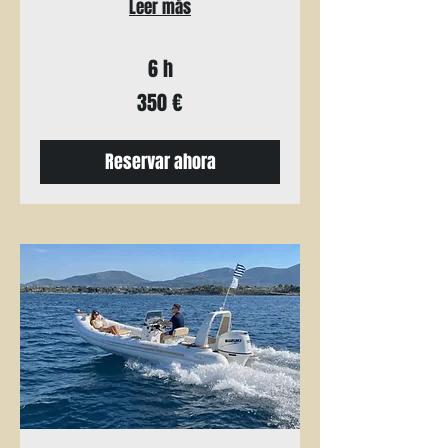
Leer más
6 h
350
350 €
euros
Reservar ahora