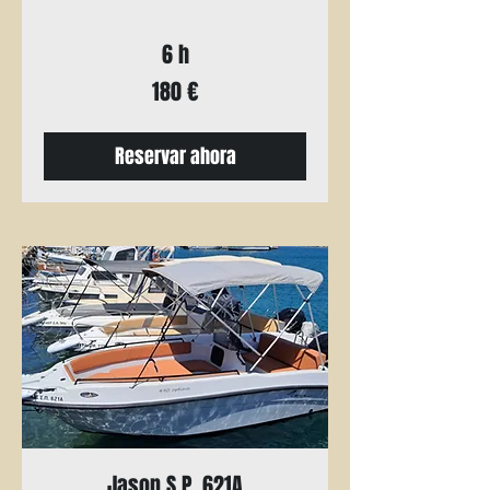
6 h
180
180 €
euros
Reservar ahora
Jason S.P. 621A