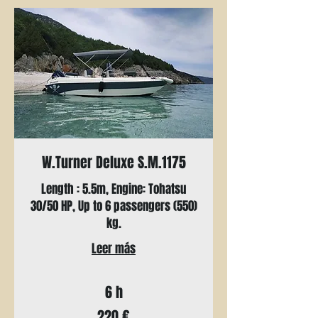
W.Turner Deluxe S.M.1175
Length : 5.5m, Engine: Tohatsu
30/50 HP, Up to 6 passengers (550)
kg.
Leer más
6 h
220
220 €
euros